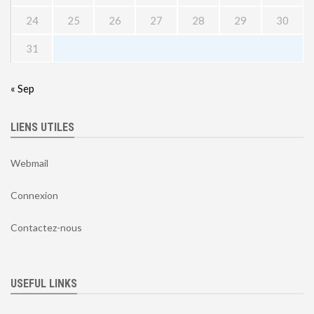
24
25
26
27
28
29
30
31
« Sep
LIENS UTILES
Webmail
Connexion
Contactez-nous
USEFUL LINKS