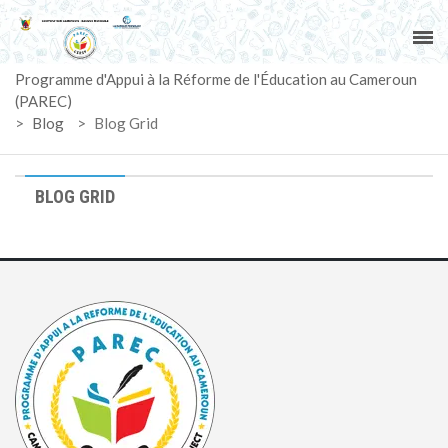
ACCUEIL
Programme d'Appui à la Réforme de l'Éducation au Cameroun
PAREC
(PAREC)
>
Blog
>
Blog Grid
ACTUALITÉS
LE CG
BLOG GRID
ACTIVITÉS
DOCUMENTS
MARCHÉS
SUIVI-EVALUATION