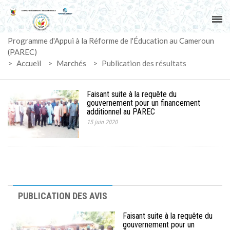
ACCUEIL
Programme d'Appui à la Réforme de l'Éducation au Cameroun
PAREC
(PAREC)
>
Accueil
>
Marchés
>
Publication des résultats
ACTUALITÉS
Faisant suite à la requête du
LE CG
gouvernement pour un financement
additionnel au PAREC
15 juin 2020
ACTIVITÉS
DOCUMENTS
MARCHÉS
PUBLICATION DES AVIS
SUIVI-EVALUATION
Faisant suite à la requête du
gouvernement pour un