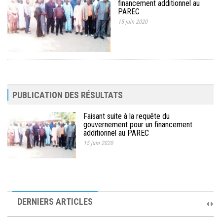
financement additionnel au
MÉDIA
PAREC
15 juin 2020
LANGUES
PUBLICATION DES RÉSULTATS
Faisant suite à la requête du
gouvernement pour un financement
additionnel au PAREC
15 juin 2020
10ème Session Ordinaire et 9ème Session Extraordinaire du
Comité de Pilotage du PAREC
DERNIERS ARTICLES
19 septembre 2025