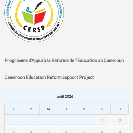
Programme d’Appui à la Réforme de l’Education au Cameroun
Cameroon Education Reform Support Project
août 2026
L
M
M
J
V
S
D
1
2
3
4
5
6
7
8
9