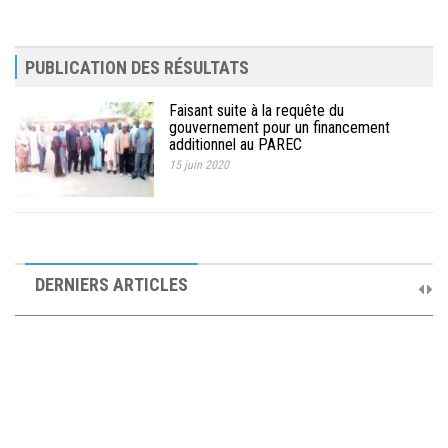
MÉDIA
LANGUES
PUBLICATION DES RÉSULTATS
Faisant suite à la requête du
gouvernement pour un financement
additionnel au PAREC
15 juin 2020
10ème Session Ordinaire et 9ème Session Extraordinaire du
Comité de Pilotage du PAREC
DERNIERS ARTICLES
19 septembre 2025