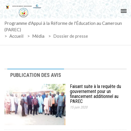
ACCUEIL
Programme d'Appui à la Réforme de l'Éducation au Cameroun
PAREC
(PAREC)
>
Accueil
>
Média
>
Dossier de presse
ACTUALITÉS
LE CG
ACTIVITÉS
PUBLICATION DES AVIS
Faisant suite à la requête du
DOCUMENTS
gouvernement pour un
financement additionnel au
PAREC
MARCHÉS
15 juin 2020
SUIVI-EVALUATION