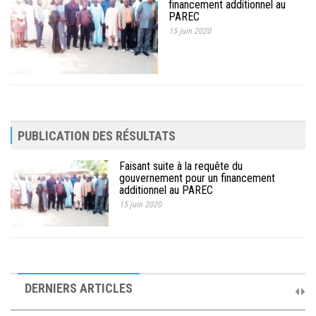
financement additionnel au
MÉDIA
PAREC
15 juin 2020
LANGUES
PUBLICATION DES RÉSULTATS
Faisant suite à la requête du
gouvernement pour un financement
additionnel au PAREC
15 juin 2020
10ème Session Ordinaire et 9ème Session Extraordinaire du
Comité de Pilotage du PAREC
DERNIERS ARTICLES
19 septembre 2025