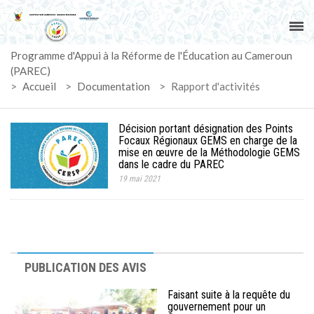
ACCUEIL
Programme d'Appui à la Réforme de l'Éducation au Cameroun
PAREC
(PAREC)
>
Accueil
>
Documentation
>
Rapport d'activités
ACTUALITÉS
Décision portant désignation des Points
LE CG
Focaux Régionaux GEMS en charge de la
mise en œuvre de la Méthodologie GEMS
dans le cadre du PAREC
ACTIVITÉS
19 mai 2021
DOCUMENTS
MARCHÉS
PUBLICATION DES AVIS
SUIVI-EVALUATION
Faisant suite à la requête du
gouvernement pour un