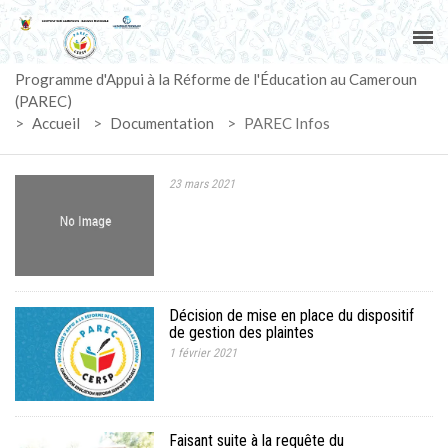
ACCUEIL
Programme d'Appui à la Réforme de l'Éducation au Cameroun
PAREC
(PAREC)
>
Accueil
>
Documentation
>
PAREC Infos
ACTUALITÉS
23 mars 2021
LE CG
ACTIVITÉS
DOCUMENTS
Décision de mise en place du dispositif
de gestion des plaintes
MARCHÉS
1 février 2021
SUIVI-EVALUATION
Faisant suite à la requête du