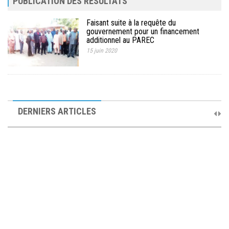
PUBLICATION DES RÉSULTATS
Faisant suite à la requête du
gouvernement pour un financement
additionnel au PAREC
15 juin 2020
10ème Session Ordinaire et 9ème Session Extraordinaire du
Comité de Pilotage du PAREC
DERNIERS ARTICLES
19 septembre 2025