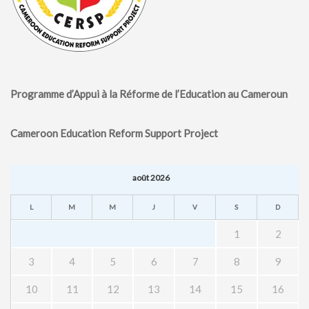
Programme d’Appui à la Réforme de l’Education au Cameroun
Cameroon Education Reform Support Project
août 2026
L
M
M
J
V
S
D
1
2
3
4
5
6
7
8
9
10
11
12
13
14
15
16