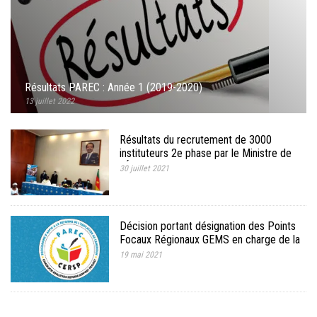
Résultats PAREC : Année 1 (2019-2020)
13 juillet 2022
Résultats du recrutement de 3000
instituteurs 2e phase par le Ministre de
l’Éducation de Base
30 juillet 2021
Décision portant désignation des Points
Focaux Régionaux GEMS en charge de la
mise en œuvre de la Méthodologie GEMS
19 mai 2021
dans le cadre du PAREC