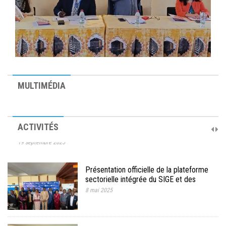
MULTIMÉDIA
10ème Session Ordinaire et 9ème Session Extraordinaire du
ACTIVITÉS
Comité de Pilotage du PAREC
19 septembre 2025
Présentation officielle de la plateforme
sectorielle intégrée du SIGE et des
documents et outils conceptuels et
8 mai 2025
méthodologie.