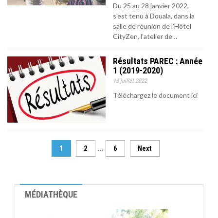
Du 25 au 28 janvier 2022,
s’est tenu à Douala, dans la
salle de réunion de l’Hôtel
CityZen, l’atelier de…
Résultats PAREC : Année
1 (2019-2020)
13 juillet 2022
Téléchargez le document ici
…
1
2
6
Next
MÉDIATHÈQUE