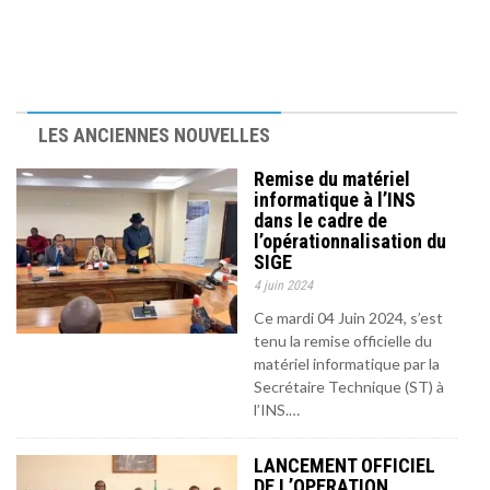
18 mars 2025
MÉDIA
8 mai 2025
2 avril 2025
13 mars 2025
21 février 2025
27 février 2025
LANGUES
LES ANCIENNES NOUVELLES
Remise du matériel
informatique à l’INS
dans le cadre de
l’opérationnalisation du
SIGE
4 juin 2024
Ce mardi 04 Juin 2024, s’est
tenu la remise officielle du
matériel informatique par la
Secrétaire Technique (ST) à
l’INS.…
LANCEMENT OFFICIEL
DE L’OPERATION