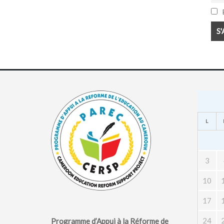
E
L
3
10
17
24
Programme d’Appui à la Réforme de