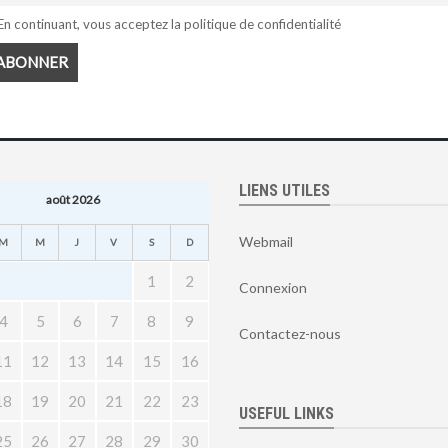
n continuant, vous acceptez la politique de confidentialité
LIENS UTILES
août 2026
Webmail
M
M
J
V
S
D
1
2
Connexion
4
5
6
7
8
9
Contactez-nous
11
12
13
14
15
16
18
19
20
21
22
23
USEFUL LINKS
25
26
27
28
29
30