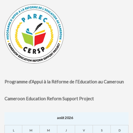
Programme d’Appui à la Réforme de l’Education au Cameroun
Cameroon Education Reform Support Project
août 2026
L
M
M
J
V
S
D