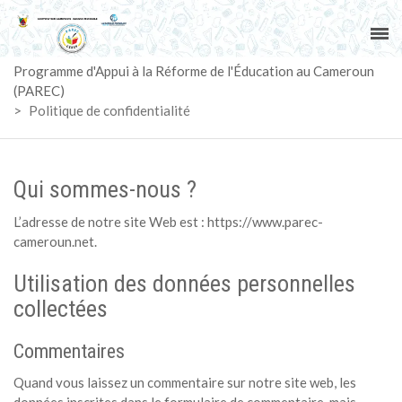
ACCUEIL
Programme d'Appui à la Réforme de l'Éducation au Cameroun
PAREC
(PAREC)
>
Politique de confidentialité
ACTUALITÉS
LE CG
Qui sommes-nous ?
ACTIVITÉS
L’adresse de notre site Web est : https://www.parec-
cameroun.net.
DOCUMENTS
Utilisation des données personnelles
collectées
MARCHÉS
Commentaires
SUIVI-EVALUATION
Quand vous laissez un commentaire sur notre site web, les