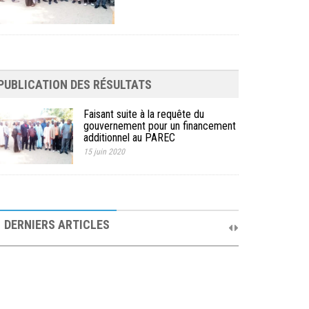
PUBLICATION DES RÉSULTATS
Faisant suite à la requête du
gouvernement pour un financement
additionnel au PAREC
15 juin 2020
10ème Session Ordinaire et 9ème Session
Extraordinaire du Comité de Pilotage du PAREC
DERNIERS ARTICLES
19 septembre 2025