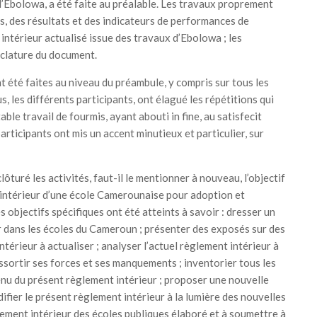
r d’Ebolowa, a été faite au préalable. Les travaux proprement
fs, des résultats et des indicateurs de performances de
 intérieur actualisé issue des travaux d’Ebolowa ; les
nclature du document.
nt été faites au niveau du préambule, y compris sur tous les
, les différents participants, ont élagué les répétitions qui
le travail de fourmis, ayant abouti in fine, au satisfecit
articipants ont mis un accent minutieux et particulier, sur
clôturé les activités, faut-il le mentionner à nouveau, l’objectif
t intérieur d’une école Camerounaise pour adoption et
s objectifs spécifiques ont été atteints à savoir : dresser un
ur dans les écoles du Cameroun ; présenter des exposés sur des
térieur à actualiser ; analyser l’actuel règlement intérieur à
sortir ses forces et ses manquements ; inventorier tous les
nu du présent règlement intérieur ; proposer une nouvelle
fier le présent règlement intérieur à la lumière des nouvelles
ement intérieur des écoles publiques élaboré et à soumettre à