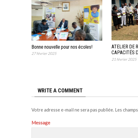
ATELIER DE
Bonne nouvelle pour nos écoles!
CAPACITÉS 
27 février 2025
CONSEILS D’
21 février 2025
GOUVERNANC
WRITE A COMMENT
Votre adresse e-mail ne sera pas publiée.
Les champs
Message