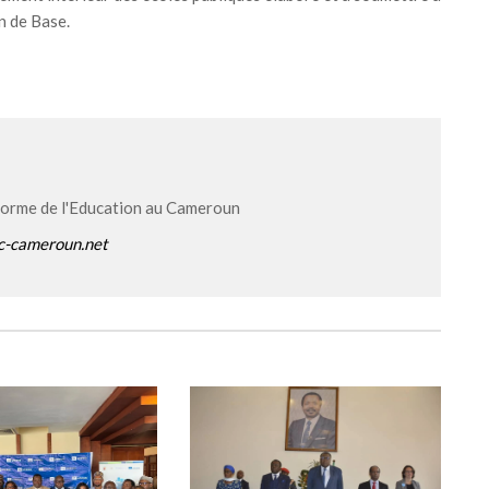
on de Base.
forme de l'Education au Cameroun
c-cameroun.net