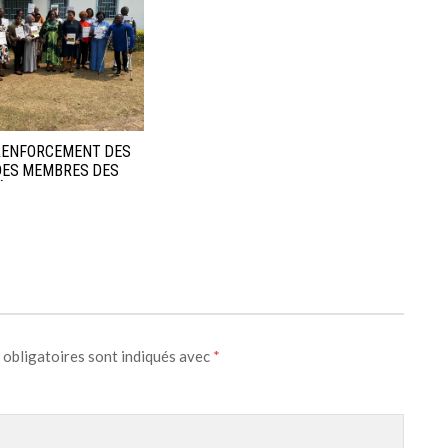
 RENFORCEMENT DES
DES MEMBRES DES
ÉCOLE SUR LA
E SCOLAIRE.
 obligatoires sont indiqués avec
*