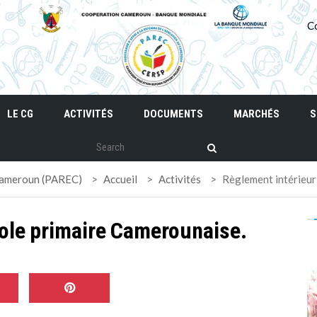
C
LE CG
ACTIVITÉS
DOCUMENTS
MARCHÉS
S
 Cameroun (PAREC)
>
Accueil
>
Activités
>
Règlement intérieur
cole primaire Camerounaise.