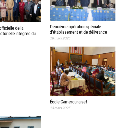
Deuxième opération spéciale
fficielle de la
d'établissement et de délivrance
ctorielle intégrée du
d'actes de naissance.
18 mars 2025
ocuments et outils
t méthodologie.
École Camerounaise!
13 mars 2025