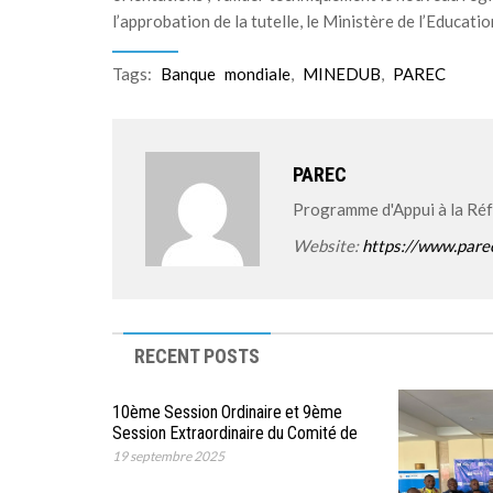
l’approbation de la tutelle, le Ministère de l’Educati
Tags:
Banque mondiale
,
MINEDUB
,
PAREC
PAREC
Programme d'Appui à la Ré
Website:
https://www.pare
RECENT POSTS
10ème Session Ordinaire et 9ème
Session Extraordinaire du Comité de
Pilotage du PAREC
19 septembre 2025