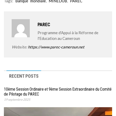
Tags:
Banque mondiale
,
MINEDUB
,
PAREC
PAREC
Programme d'Appui à la Réforme de
l'Education au Cameroun
Website:
https://www.parec-cameroun.net
RECENT POSTS
10ème Session Ordinaire et 9ème Session Extraordinaire du Comité
de Pilotage du PAREC
19 septembre 2025