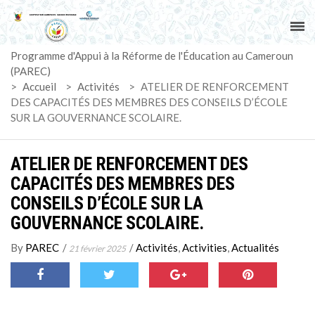
ACCUEIL
Programme d'Appui à la Réforme de l'Éducation au Cameroun
PAREC
(PAREC)
>
Accueil
>
Activités
>
ATELIER DE RENFORCEMENT
ACTUALITÉS
DES CAPACITÉS DES MEMBRES DES CONSEILS D’ÉCOLE
SUR LA GOUVERNANCE SCOLAIRE.
LE CG
ATELIER DE RENFORCEMENT DES
ACTIVITÉS
CAPACITÉS DES MEMBRES DES
CONSEILS D’ÉCOLE SUR LA
DOCUMENTS
GOUVERNANCE SCOLAIRE.
MARCHÉS
By
PAREC
/
/
Activités
,
Activities
,
Actualités
21 février 2025
SUIVI-EVALUATION