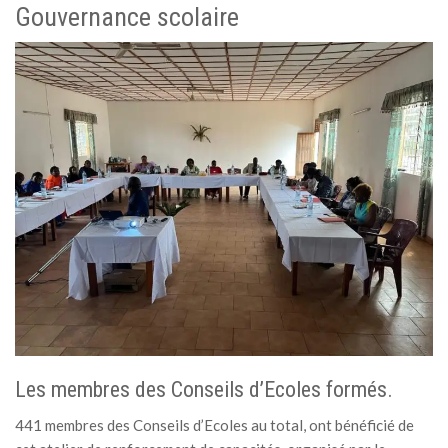
Gouvernance scolaire
MÉDIA
LANGUES
Les membres des Conseils d’Ecoles formés.
441 membres des Conseils d’Ecoles au total, ont bénéficié de