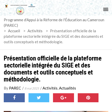
ACCUEIL
Programme d'Appui à la Réforme de l'Éducation au Cameroun
PAREC
(PAREC)
>
Accueil
>
Activités
>
Présentation officielle de la
ACTUALITÉS
plateforme sectorielle intégrée du SIGE et des documents et
outils conceptuels et méthodologie.
LE CG
Présentation officielle de la plateforme
ACTIVITÉS
sectorielle intégrée du SIGE et des
documents et outils conceptuels et
DOCUMENTS
méthodologie.
MARCHÉS
By
PAREC
/
/
Activités
,
Actualités
8 mai 2025
SUIVI-EVALUATION