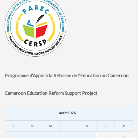
Programme d’Appui à la Réforme de l’Education au Cameroun
Cameroon Education Reform Support Project
août 2026
L
M
M
J
V
S
D
1
2