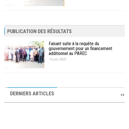
PUBLICATION DES RÉSULTATS
Faisant suite à la requête du
gouvernement pour un financement
additionnel au PAREC
15 juin 2020
10ème Session Ordinaire et 9ème Session Extraordinaire du
Comité de Pilotage du PAREC
DERNIERS ARTICLES
19 septembre 2025