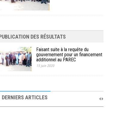
PUBLICATION DES RÉSULTATS
Faisant suite à la requête du
gouvernement pour un financement
additionnel au PAREC
15 juin 2020
10ème Session Ordinaire et 9ème Session
Extraordinaire du Comité de Pilotage du PAREC
DERNIERS ARTICLES
19 septembre 2025