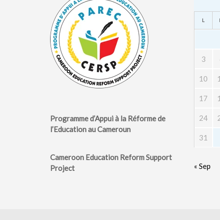
L
3
10
17
24
Programme d’Appui à la Réforme de
l’Education au Cameroun
31
Cameroon Education Reform Support
« Sep
Project