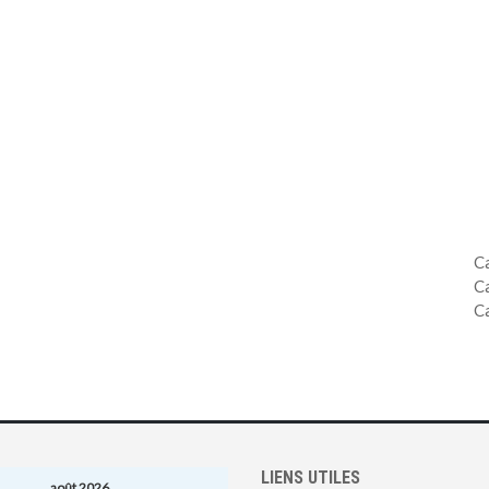
C
C
C
LIENS UTILES
août 2026