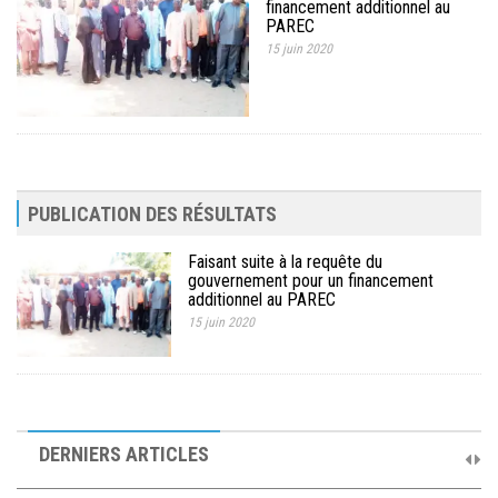
financement additionnel au
MÉDIA
PAREC
15 juin 2020
LANGUES
PUBLICATION DES RÉSULTATS
Faisant suite à la requête du
gouvernement pour un financement
additionnel au PAREC
15 juin 2020
10ème Session Ordinaire et 9ème Session Extraordinaire du
Comité de Pilotage du PAREC
DERNIERS ARTICLES
19 septembre 2025