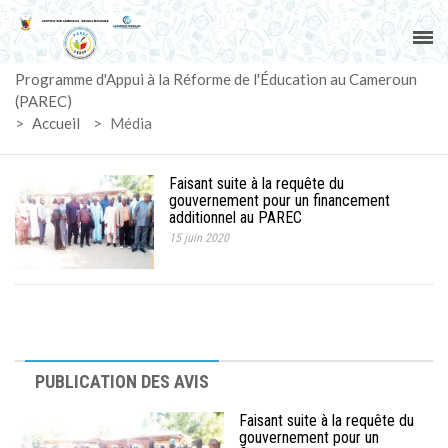
ACCUEIL
Programme d'Appui à la Réforme de l'Éducation au Cameroun
PAREC
(PAREC)
>
Accueil
>
Média
ACTUALITÉS
Faisant suite à la requête du
LE CG
gouvernement pour un financement
additionnel au PAREC
15 juin 2020
ACTIVITÉS
DOCUMENTS
MARCHÉS
PUBLICATION DES AVIS
SUIVI-EVALUATION
Faisant suite à la requête du
gouvernement pour un