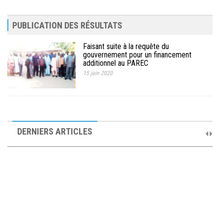
PUBLICATION DES RÉSULTATS
Faisant suite à la requête du
gouvernement pour un financement
additionnel au PAREC
15 juin 2020
10ème Session Ordinaire et 9ème Session Extraordinaire du
Comité de Pilotage du PAREC
DERNIERS ARTICLES
19 septembre 2025