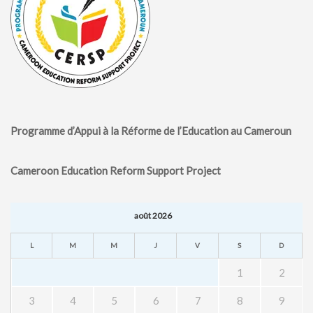
Programme d’Appui à la Réforme de l’Education au Cameroun
Cameroon Education Reform Support Project
août 2026
L
M
M
J
V
S
D
1
2
3
4
5
6
7
8
9