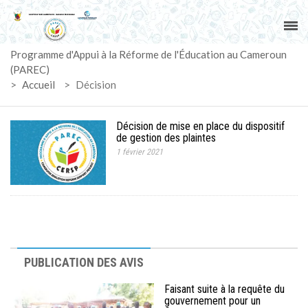
ACCUEIL
Programme d'Appui à la Réforme de l'Éducation au Cameroun
PAREC
(PAREC)
>
Accueil
>
Décision
ACTUALITÉS
Décision de mise en place du dispositif
LE CG
de gestion des plaintes
1 février 2021
ACTIVITÉS
DOCUMENTS
MARCHÉS
PUBLICATION DES AVIS
SUIVI-EVALUATION
Faisant suite à la requête du
gouvernement pour un