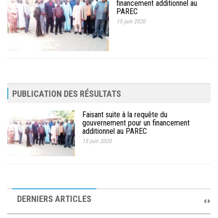
financement additionnel au
MÉDIA
PAREC
15 juin 2020
LANGUES
PUBLICATION DES RÉSULTATS
Faisant suite à la requête du
gouvernement pour un financement
additionnel au PAREC
15 juin 2020
10ème Session Ordinaire et 9ème Session Extraordinaire du
Comité de Pilotage du PAREC
DERNIERS ARTICLES
19 septembre 2025