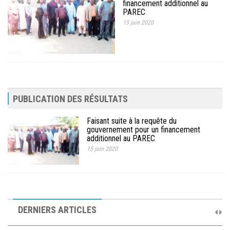
financement additionnel au
MÉDIA
PAREC
15 juin 2020
LANGUES
PUBLICATION DES RÉSULTATS
Faisant suite à la requête du
gouvernement pour un financement
additionnel au PAREC
15 juin 2020
10ème Session Ordinaire et 9ème Session Extraordinaire du
Comité de Pilotage du PAREC
DERNIERS ARTICLES
19 septembre 2025