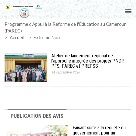
ACCUEIL
Programme d'Appui à la Réforme de l'Éducation au Cameroun
PAREC
(PAREC)
>
Accueil
>
Extrême Nord
ACTUALITÉS
Atelier de lancement régional de
LE CG
l’approche intégrée des projets PNDP,
PFS, PAREC et PREPSS
14 septembre 2020
ACTIVITÉS
DOCUMENTS
MARCHÉS
PUBLICATION DES AVIS
SUIVI-EVALUATION
Faisant suite à la requête du
gouvernement pour un