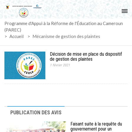
ACCUEIL
Programme d'Appui à la Réforme de l'Éducation au Cameroun
PAREC
(PAREC)
>
Accueil
>
Mécanisme de gestion des plaintes
ACTUALITÉS
Décision de mise en place du dispositif
LE CG
de gestion des plaintes
1 février 2021
ACTIVITÉS
DOCUMENTS
MARCHÉS
PUBLICATION DES AVIS
SUIVI-EVALUATION
Faisant suite à la requête du
gouvernement pour un