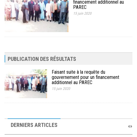
financement additionnel au
MÉDIA
PAREC
15 juin 2020
LANGUES
PUBLICATION DES RÉSULTATS
Faisant suite à la requête du
gouvernement pour un financement
additionnel au PAREC
15 juin 2020
10ème Session Ordinaire et 9ème Session Extraordinaire du
Comité de Pilotage du PAREC
DERNIERS ARTICLES
19 septembre 2025