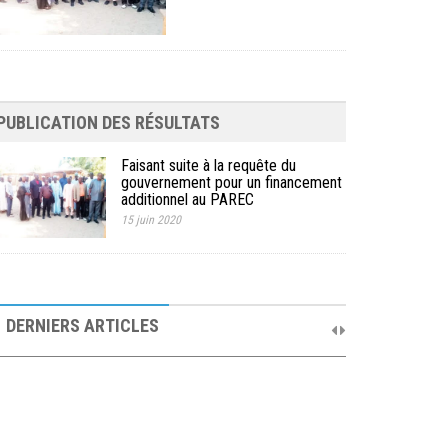
PUBLICATION DES RÉSULTATS
Faisant suite à la requête du
gouvernement pour un financement
additionnel au PAREC
15 juin 2020
10ème Session Ordinaire et 9ème Session
Extraordinaire du Comité de Pilotage du PAREC
DERNIERS ARTICLES
19 septembre 2025