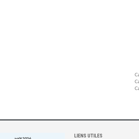
C
C
C
LIENS UTILES
août 2026