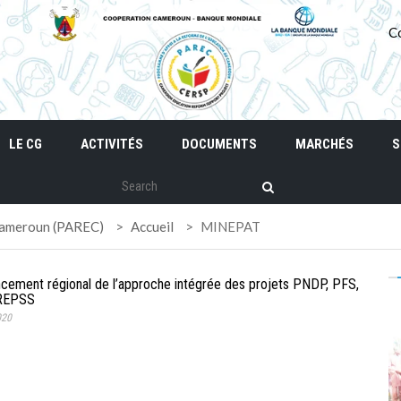
C
LE CG
ACTIVITÉS
DOCUMENTS
MARCHÉS
S
 Cameroun (PAREC)
>
Accueil
>
MINEPAT
ancement régional de l’approche intégrée des projets PNDP, PFS,
REPSS
020