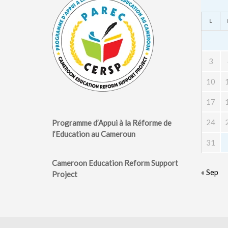
L
3
10
17
24
Programme d’Appui à la Réforme de
l’Education au Cameroun
31
Cameroon Education Reform Support
« Sep
Project