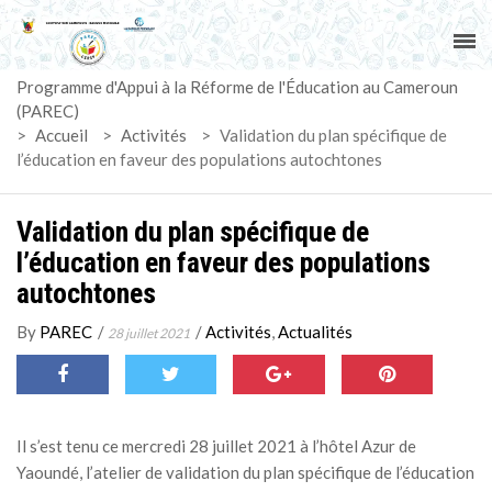
ACCUEIL
Programme d'Appui à la Réforme de l'Éducation au Cameroun
PAREC
(PAREC)
>
Accueil
>
Activités
>
Validation du plan spécifique de
ACTUALITÉS
l’éducation en faveur des populations autochtones
LE CG
Validation du plan spécifique de
l’éducation en faveur des populations
ACTIVITÉS
autochtones
DOCUMENTS
By
PAREC
/
/
Activités
,
Actualités
28 juillet 2021
MARCHÉS
SUIVI-EVALUATION
Il s’est tenu ce mercredi 28 juillet 2021 à l’hôtel Azur de
Yaoundé, l’atelier de validation du plan spécifique de l’éducation