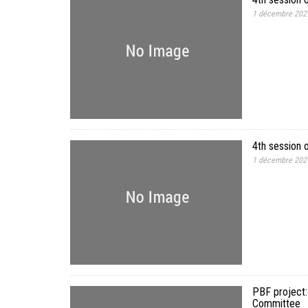
1 décembre 202
4th session
1 décembre 202
PBF project:
Committee