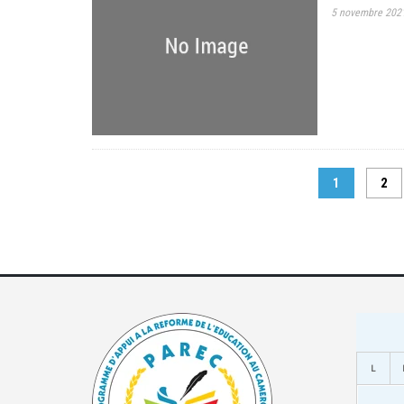
5 novembre 202
1
2
L