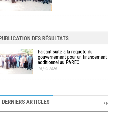
PUBLICATION DES RÉSULTATS
Faisant suite à la requête du
gouvernement pour un financement
additionnel au PAREC
15 juin 2020
10ème Session Ordinaire et 9ème Session
Extraordinaire du Comité de Pilotage du PAREC
DERNIERS ARTICLES
19 septembre 2025