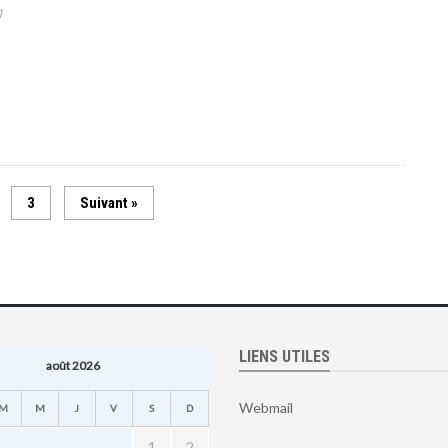
1
3
Suivant »
LIENS UTILES
août 2026
Webmail
M
M
J
V
S
D
1
2