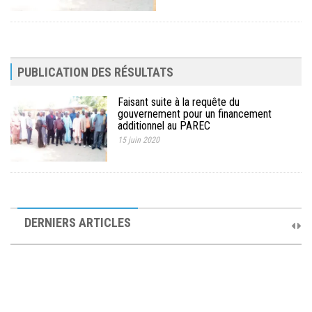
PUBLICATION DES RÉSULTATS
Faisant suite à la requête du
gouvernement pour un financement
additionnel au PAREC
15 juin 2020
10ème Session Ordinaire et 9ème Session Extraordinaire du
Comité de Pilotage du PAREC
DERNIERS ARTICLES
19 septembre 2025