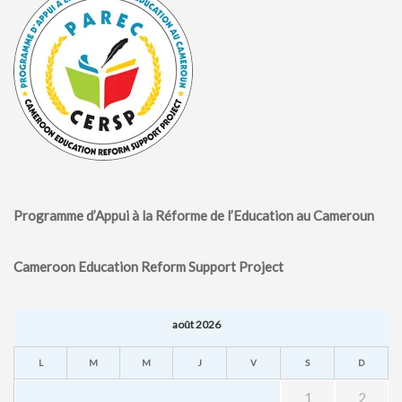
Programme d’Appui à la Réforme de l’Education au Cameroun
Cameroon Education Reform Support Project
août 2026
L
M
M
J
V
S
D
1
2