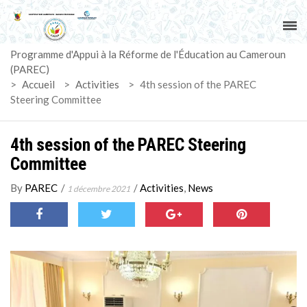
ACCUEIL
Programme d'Appui à la Réforme de l'Éducation au Cameroun
PAREC
(PAREC)
>
Accueil
>
Activities
>
4th session of the PAREC
ACTUALITÉS
Steering Committee
LE CG
4th session of the PAREC Steering
Committee
ACTIVITÉS
By
PAREC
/
/
Activities
,
News
1 décembre 2021
DOCUMENTS
MARCHÉS
SUIVI-EVALUATION