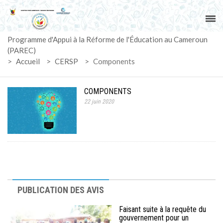
ACCUEIL
Programme d'Appui à la Réforme de l'Éducation au Cameroun
PAREC
(PAREC)
>
Accueil
>
CERSP
>
Components
ACTUALITÉS
COMPONENTS
LE CG
22 juin 2020
ACTIVITÉS
DOCUMENTS
MARCHÉS
PUBLICATION DES AVIS
SUIVI-EVALUATION
Faisant suite à la requête du
gouvernement pour un