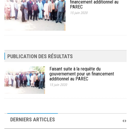
financement additionnel au
MÉDIA
PAREC
15 juin 2020
LANGUES
PUBLICATION DES RÉSULTATS
Faisant suite à la requête du
gouvernement pour un financement
additionnel au PAREC
15 juin 2020
10ème Session Ordinaire et 9ème Session Extraordinaire du
Comité de Pilotage du PAREC
DERNIERS ARTICLES
19 septembre 2025