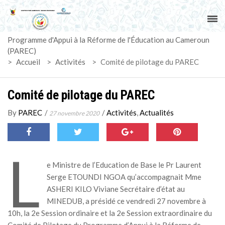
ACCUEIL
Programme d'Appui à la Réforme de l'Éducation au Cameroun
PAREC
(PAREC)
>
Accueil
>
Activités
>
Comité de pilotage du PAREC
ACTUALITÉS
Comité de pilotage du PAREC
LE CG
By
PAREC
/
/
Activités
,
Actualités
27 novembre 2020
ACTIVITÉS
DOCUMENTS
L
e Ministre de l’Education de Base le Pr Laurent
MARCHÉS
Serge ETOUNDI NGOA qu’accompagnait Mme
ASHERI KILO Viviane Secrétaire d’état au
MINEDUB, a présidé ce vendredi 27 novembre à
SUIVI-EVALUATION
10h, la 2e Session ordinaire et la 2e Session extraordinaire du