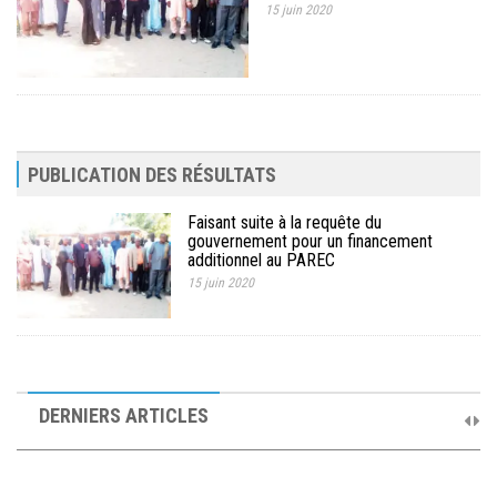
15 juin 2020
PUBLICATION DES RÉSULTATS
Faisant suite à la requête du
gouvernement pour un financement
additionnel au PAREC
15 juin 2020
10ème Session Ordinaire et 9ème Session Extraordinaire du
Comité de Pilotage du PAREC
DERNIERS ARTICLES
19 septembre 2025