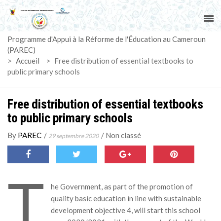
ACCUEIL
Programme d'Appui à la Réforme de l'Éducation au Cameroun
PAREC
(PAREC)
>
Accueil
>
Free distribution of essential textbooks to
ACTUALITÉS
public primary schools
LE CG
Free distribution of essential textbooks
to public primary schools
ACTIVITÉS
By
PAREC
/
/
Non classé
29 septembre 2020
DOCUMENTS
T
MARCHÉS
he Government, as part of the promotion of
quality basic education in line with sustainable
SUIVI-EVALUATION
development objective 4, will start this school