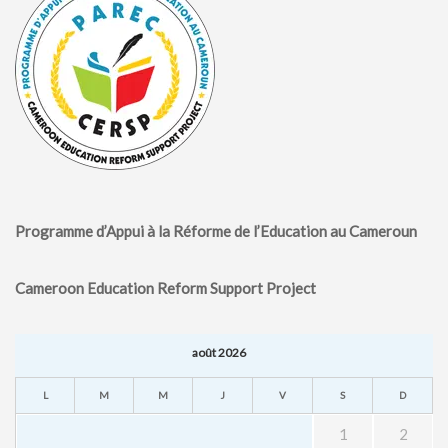
Programme d’Appui à la Réforme de l’Education au Cameroun
Cameroon Education Reform Support Project
août 2026
L
M
M
J
V
S
D
1
2