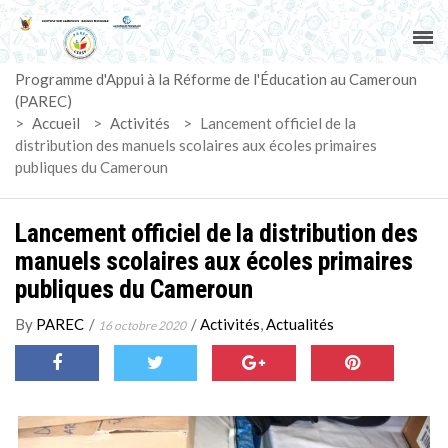
ACCUEIL
Programme d'Appui à la Réforme de l'Éducation au Cameroun
PAREC
(PAREC)
>
Accueil
>
Activités
>
Lancement officiel de la
ACTUALITÉS
distribution des manuels scolaires aux écoles primaires
publiques du Cameroun
LE CG
Lancement officiel de la distribution des
ACTIVITÉS
manuels scolaires aux écoles primaires
publiques du Cameroun
DOCUMENTS
By
PAREC
/
/
Activités
,
Actualités
16 octobre 2020
MARCHÉS
SUIVI-EVALUATION