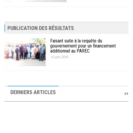
PUBLICATION DES RÉSULTATS
Faisant suite à la requête du
gouvernement pour un financement
additionnel au PAREC
15 juin 2020
10ème Session Ordinaire et 9ème Session Extraordinaire du
Comité de Pilotage du PAREC
DERNIERS ARTICLES
19 septembre 2025