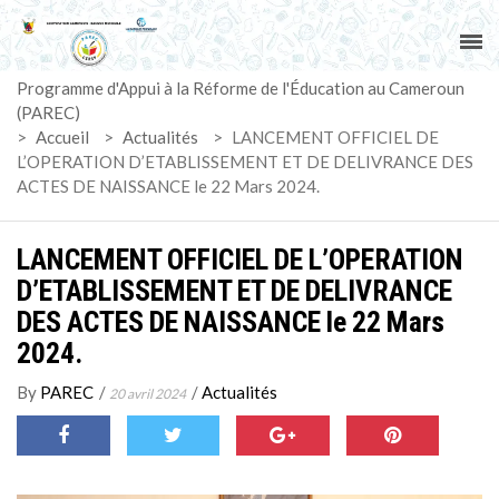
ACCUEIL
Programme d'Appui à la Réforme de l'Éducation au Cameroun
PAREC
(PAREC)
>
Accueil
>
Actualités
>
LANCEMENT OFFICIEL DE
ACTUALITÉS
L’OPERATION D’ETABLISSEMENT ET DE DELIVRANCE DES
ACTES DE NAISSANCE le 22 Mars 2024.
LE CG
LANCEMENT OFFICIEL DE L’OPERATION
ACTIVITÉS
D’ETABLISSEMENT ET DE DELIVRANCE
DES ACTES DE NAISSANCE le 22 Mars
DOCUMENTS
2024.
MARCHÉS
By
PAREC
/
/
Actualités
20 avril 2024
SUIVI-EVALUATION