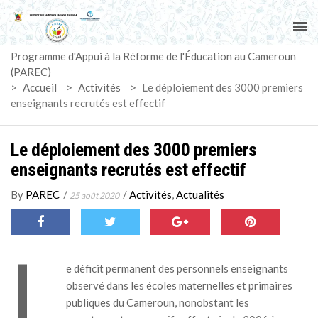
ACCUEIL
Programme d'Appui à la Réforme de l'Éducation au Cameroun
PAREC
(PAREC)
>
Accueil
>
Activités
>
Le déploiement des 3000 premiers
ACTUALITÉS
enseignants recrutés est effectif
LE CG
Le déploiement des 3000 premiers
enseignants recrutés est effectif
ACTIVITÉS
By
PAREC
/
/
Activités
,
Actualités
25 août 2020
DOCUMENTS
L
MARCHÉS
e déficit permanent des personnels enseignants
observé dans les écoles maternelles et primaires
SUIVI-EVALUATION
publiques du Cameroun, nonobstant les