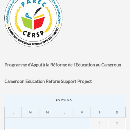
Programme d’Appui à la Réforme de l’Education au Cameroun
Cameroon Education Reform Support Project
août 2026
L
M
M
J
V
S
D
1
2