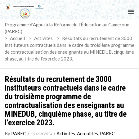
ACCUEIL
Programme d'Appui à la Réforme de l'Éducation au Cameroun
PAREC
(PAREC)
>
Accueil
>
Activités
>
Résultats du recrutement de 3000
ACTUALITÉS
instituteurs contractuels dans le cadre du troisième programme
de contractualisation des enseignants au MINEDUB, cinquième
phase, au titre de l’exercice 2023.
LE CG
ACTIVITÉS
Résultats du recrutement de 3000
instituteurs contractuels dans le cadre
DOCUMENTS
du troisième programme de
contractualisation des enseignants au
MARCHÉS
MINEDUB, cinquième phase, au titre de
l’exercice 2023.
SUIVI-EVALUATION
By
PAREC
/
/
Activités
,
Actualités
,
PAREC
16 août 2024