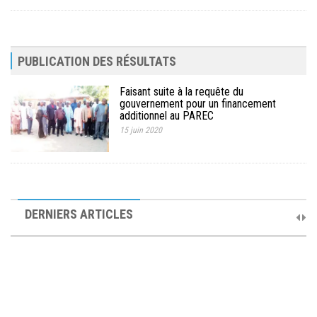
PUBLICATION DES RÉSULTATS
Faisant suite à la requête du
gouvernement pour un financement
additionnel au PAREC
15 juin 2020
10ème Session Ordinaire et 9ème Session Extraordinaire du
Comité de Pilotage du PAREC
DERNIERS ARTICLES
19 septembre 2025