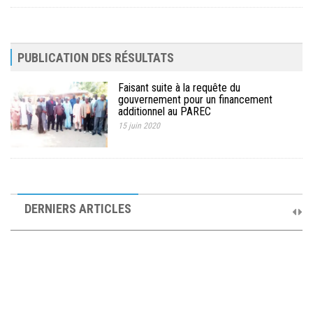
PUBLICATION DES RÉSULTATS
Faisant suite à la requête du
gouvernement pour un financement
additionnel au PAREC
15 juin 2020
10ème Session Ordinaire et 9ème Session Extraordinaire du
Comité de Pilotage du PAREC
DERNIERS ARTICLES
19 septembre 2025