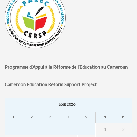
Programme d’Appui à la Réforme de l’Education au Cameroun
Cameroon Education Reform Support Project
août 2026
L
M
M
J
V
S
D
1
2