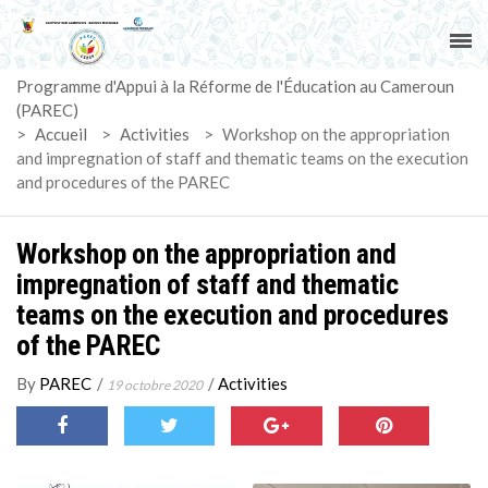
ACCUEIL
Programme d'Appui à la Réforme de l'Éducation au Cameroun
PAREC
(PAREC)
>
Accueil
>
Activities
>
Workshop on the appropriation
ACTUALITÉS
and impregnation of staff and thematic teams on the execution
and procedures of the PAREC
LE CG
Workshop on the appropriation and
ACTIVITÉS
impregnation of staff and thematic
teams on the execution and procedures
DOCUMENTS
of the PAREC
MARCHÉS
By
PAREC
/
/
Activities
19 octobre 2020
SUIVI-EVALUATION