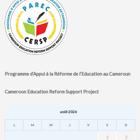
Programme d’Appui à la Réforme de l’Education au Cameroun
Cameroon Education Reform Support Project
août 2026
L
M
M
J
V
S
D
1
2