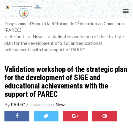
ACCUEIL
Programme d'Appui à la Réforme de l'Éducation au Cameroun
PAREC
(PAREC)
>
Accueil
>
News
>
Validation workshop of the strategic
ACTUALITÉS
plan for the development of SIGE and educational
achievements with the support of PAREC
LE CG
Validation workshop of the strategic plan
ACTIVITÉS
for the development of SIGE and
educational achievements with the
DOCUMENTS
support of PAREC
MARCHÉS
By
PAREC
/
/
News
22 juillet 2020
SUIVI-EVALUATION