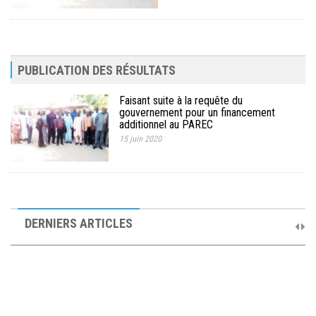
PUBLICATION DES RÉSULTATS
Faisant suite à la requête du
gouvernement pour un financement
additionnel au PAREC
15 juin 2020
10ème Session Ordinaire et 9ème Session Extraordinaire du
Comité de Pilotage du PAREC
DERNIERS ARTICLES
19 septembre 2025