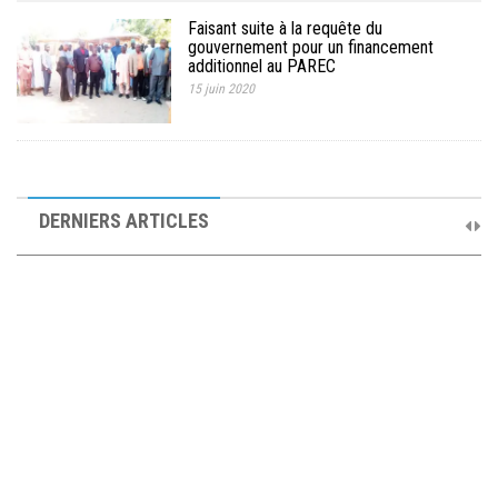
Faisant suite à la requête du
gouvernement pour un financement
additionnel au PAREC
15 juin 2020
10ème Session Ordinaire et 9ème Session Extraordinaire du
Comité de Pilotage du PAREC
DERNIERS ARTICLES
19 septembre 2025