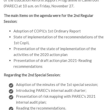
of the Education Reform Support Programme in Cameroon
MÉDIA
(PAREC) at 10 a.m. on Friday, November 27.
The main items on the agenda were for the 2nd Regular
LANGUES
Session:
Adoption of COPIL's 1st Ordinary Report
State of implementation of the recommendations of the
1st CopIL
Presentation of the state of implementation of the
activities of the 2020 action plan
Presentation of draft action plan 2021-Reading
recommendations
Regarding the 2nd Special Session:
Adoption of the minutes of the 1st special session;
Introducing PAREC's internal audit charter;
Presentation of risk mapping with PAREC's 2021
internal audit plan;
Reading the recommendations.