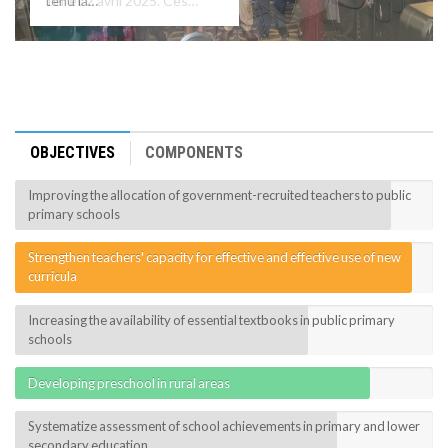
tenu la…
1er et 2 avril 2025. Ces…
le Programme d'Appui à…
MÉDIA
LANGUES
OBJECTIVES
COMPONENTS
Improving the allocation of government-recruited teachers to public
primary schools
Strengthen teachers' capacity for effective and effective use of new
curricula
Increasing the availability of essential textbooks in public primary
schools
Developing preschool in rural areas
Systematize assessment of school achievements in primary and lower
secondary education