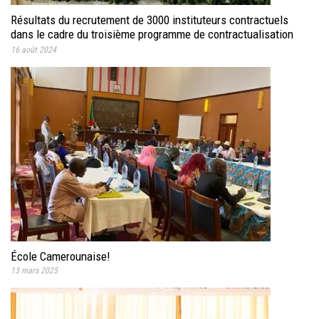
Résultats du recrutement de 3000 instituteurs contractuels
dans le cadre du troisième programme de contractualisation
des enseignants au MINEDUB, cinquième phase, au titre de
16 août 2024
l'exercice 2023.
École Camerounaise!
13 mars 2025