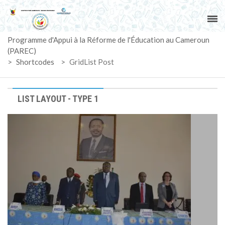
ACCUEIL
Programme d'Appui à la Réforme de l'Éducation au Cameroun
PAREC
(PAREC)
>
Shortcodes
>
GridList Post
ACTUALITÉS
LE CG
LIST LAYOUT - TYPE 1
ACTIVITÉS
DOCUMENTS
MARCHÉS
SUIVI-EVALUATION