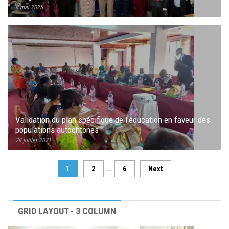
et méthodologie.
8 mai 2025
Validation du plan spécifique de l'éducation en faveur des
populations autochtones
28 juillet 2021
…
1
2
6
Next
GRID LAYOUT - 3 COLUMN