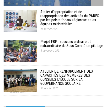
MÉDIA
Atelier d'appropriation et de
LANGUES
reappropriation des activités du PAREC
par les points focaux régionaux et les
équipes ministérielles
15 février 2022
Projet FBP : sessions ordinaire et
extraordinaire du Sous Comité de pilotage
5 novembre 2021
ATELIER DE RENFORCEMENT DES
CAPACITÉS DES MEMBRES DES
CONSEILS D’ÉCOLE SUR LA
Deuxième opération spéciale d'établissement et
GOUVERNANCE SCOLAIRE.
de délivrance d'actes de naissance.
21 février 2025
18 mars 2025